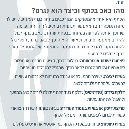
ועוד.
מהו כאב בכתף וכיצד הוא נגרם?
הכתף היא אחד מהמפרקים המורכבים ביותר בגוף האנושי. יש לה
טווח תנועה רחב המאפשר תנועות רבות של היד והזרוע, מה
שהופך אותה לפגיעה במיוחד בבעיות שונות. כאב בכתף יכול
להיגרם ממספר סיבות, וכאשר הוא הופך לכאב כרוני, הוא יכול
להוות מקור למגבלות רבות בתפקוד היומיומי של המטופל. כאבי
כתף יכולים לנבוע מ:
פציעות ישנות או טראומה:
חבלות בכתף, פציעות ספורט או חבלות
פתאומיות עלולות לגרום לכאב חריף שמוביל למגבלות תנועתיות.
בעיות יציבה:
ישיבה ממושכת או עבודה בתנוחות לא נכונות עשויות
להעמיס על הכתף ולגרום לכאב.
דלקת גידים (טנדיניטיס):
דלקת בגיד הכתף יכולה לגרום לכאב ממושך
ולהגביל את התנועתיות.
פריצת דיסק או בעיות בעמוד השדרה:
בעיות בעמוד השדרה הצווארי
עשויות לגרום לכאבים שמקרינים אל הכתף.
בעיות ניווניות:
שינויים במפרק הכתף כמו אוסטאוארתריטיס עלולים