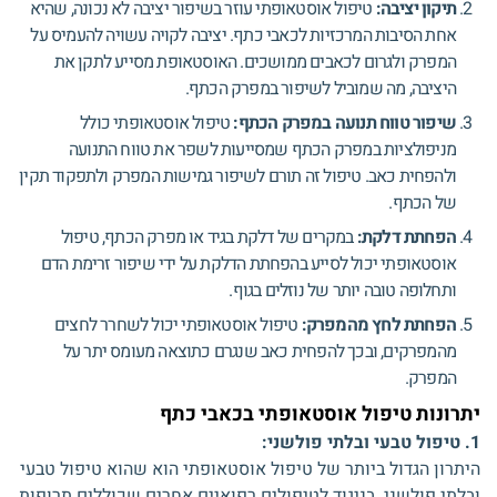
תיקון יציבה:
טיפול אוסטאופתי עוזר בשיפור יציבה לא נכונה, שהיא
אחת הסיבות המרכזיות לכאבי כתף. יציבה לקויה עשויה להעמיס על
המפרק ולגרום לכאבים ממושכים. האוסטאופת מסייע לתקן את
היציבה, מה שמוביל לשיפור במפרק הכתף.
שיפור טווח תנועה במפרק הכתף:
טיפול אוסטאופתי כולל
מניפולציות במפרק הכתף שמסייעות לשפר את טווח התנועה
ולהפחית כאב. טיפול זה תורם לשיפור גמישות המפרק ולתפקוד תקין
של הכתף.
הפחתת דלקת:
במקרים של דלקת בגיד או מפרק הכתף, טיפול
אוסטאופתי יכול לסייע בהפחתת הדלקת על ידי שיפור זרימת הדם
ותחלופה טובה יותר של נוזלים בגוף.
הפחתת לחץ מהמפרק:
טיפול אוסטאופתי יכול לשחרר לחצים
מהמפרקים, ובכך להפחית כאב שנגרם כתוצאה מעומס יתר על
המפרק.
יתרונות טיפול אוסטאופתי בכאבי כתף
1. טיפול טבעי ובלתי פולשני:
היתרון הגדול ביותר של טיפול אוסטאופתי הוא שהוא טיפול טבעי
ובלתי פולשני. בניגוד לטיפולים רפואיים אחרים שכוללים תרופות