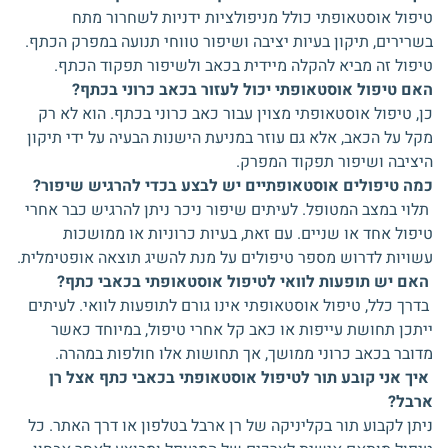
טיפול אוסטאופתי כולל מניפולציות ידניות לשחרור מתח
בשרירים, תיקון בעיות יציבה ושיפור טווחי תנועה במפרק הכתף.
טיפול זה מביא להקלה מיידית בכאב ולשיפור תפקוד הכתף.
האם טיפול אוסטאופתי יכול לעזור בכאב כרוני בכתף?
כן, טיפול אוסטאופתי מצוין עבור כאב כרוני בכתף. הוא לא רק
מקל על הכאב, אלא גם עוזר במניעת הישנות הבעיה על ידי תיקון
היציבה ושיפור תפקוד המפרק.
כמה טיפולים אוסטאופתיים יש לבצע בכדי להרגיש שיפור?
תלוי במצב המטופל. לעיתים שיפור ניכר ניתן להרגיש כבר אחרי
טיפול אחד או שניים. עם זאת, בעיות כרוניות או ממושכות
עשויות לדרוש מספר טיפולים על מנת להשיג תוצאה אופטימלית.
האם יש תופעות לוואי לטיפול אוסטאופתי בכאבי כתף?
בדרך כלל, טיפול אוסטאופתי אינו גורם לתופעות לוואי. לעיתים
ייתכן תחושת עייפות או כאב קל אחרי טיפול, במיוחד כאשר
מדובר בכאב כרוני ממושך, אך תחושות אלו חולפות במהרה.
איך אני קובע תור לטיפול אוסטאופתי בכאבי כתף אצל רן
ארבל?
ניתן לקבוע תור בקליניקה של רן ארבל בטלפון או דרך האתר. כל