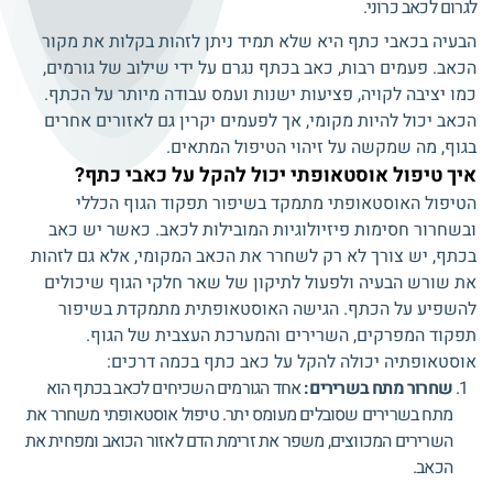
לגרום לכאב כרוני.
הבעיה בכאבי כתף היא שלא תמיד ניתן לזהות בקלות את מקור
הכאב. פעמים רבות, כאב בכתף נגרם על ידי שילוב של גורמים,
כמו יציבה לקויה, פציעות ישנות ועמס עבודה מיותר על הכתף.
הכאב יכול להיות מקומי, אך לפעמים יקרין גם לאזורים אחרים
בגוף, מה שמקשה על זיהוי הטיפול המתאים.
איך טיפול אוסטאופתי יכול להקל על כאבי כתף?
הטיפול האוסטאופתי מתמקד בשיפור תפקוד הגוף הכללי
ובשחרור חסימות פיזיולוגיות המובילות לכאב. כאשר יש כאב
בכתף, יש צורך לא רק לשחרר את הכאב המקומי, אלא גם לזהות
את שורש הבעיה ולפעול לתיקון של שאר חלקי הגוף שיכולים
להשפיע על הכתף. הגישה האוסטאופתית מתמקדת בשיפור
תפקוד המפרקים, השרירים והמערכת העצבית של הגוף.
אוסטאופתיה יכולה להקל על כאב כתף בכמה דרכים:
שחרור מתח בשרירים:
אחד הגורמים השכיחים לכאב בכתף הוא
מתח בשרירים שסובלים מעומס יתר. טיפול אוסטאופתי משחרר את
השרירים המכווצים, משפר את זרימת הדם לאזור הכואב ומפחית את
הכאב.