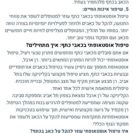
הכאב בכתף מלהחמיר בעתיד.
5. שיפור איכות החיים:
טיפול אוסטאופתי בכאבי כתף עוזר למטופלים לשפר את טווחי
התנועה, להקל על כאבים ולחזור לפעילויות יומיומיות בצורה נוחה
יותר. בסופו של תהליך, המטופלים מצליחים לחיות חיים חופשיים
מכאב ועם תפקוד גופני טוב יותר.
טיפול אוסטאופתי בכאבי כתף: איך מתחילים?
אם אתם סובלים מכאבי כתף ומחפשים פתרון טבעי ויעיל, טיפול
אוסטאופתי יכול להיות הפתרון המתאים ביותר. רן ארבל,
אוסטאופת מוסמך עם ניסיון עשיר בטיפול בכאבים אורתופדיים
ובבעיות בכאבי כתף, מציע טיפול מקצועי בקליניקה שלו בתל
אביב. רן מבצע אבחון מקיף של מצב המטופל, ובניית תוכנית
טיפולית מותאמת אישית לכל אחד ואחד.
הקליניקה של רן ארבל נמצאת בצפון תל אביב ומספקת סביבה
שקטה ונעימה שמסייעת למטופלים להרגיש בנוח במהלך הטיפול.
רן מקפיד על גישה מקצועית ואישית, תוך שימוש בטכניקות
אוסטאופתיות מתקדמות שמסייעות להקל על הכאב ולשפר את
תפקוד הגוף הכללי.
איך טיפול אוסטאופתי עוזר להקל על כאב בכתף?