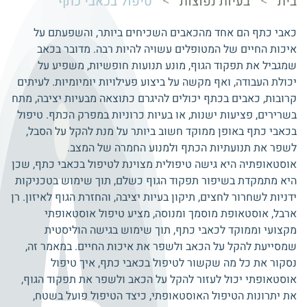
>
>
בית
בעיות נפוצות
טיפול בכאבי כתף
כאבי כתף הם אחד מהכאבים השכיחים ביותר, והשפעתם על
איכות החיים של המטופלים עשויה להיות רבה. מדובר בכאב
שמגביל את תפקוד הגוף, מונע תנועות חופשיות, משפיע על
יכולת העבודה, ואף מקשה על ביצוע פעילויות יומיומיות. לעיתים
קרובות, כאבים בכתף יכולים להיגרם כתוצאה מבעיות יציבה, מתח
בשרירים, פציעות ישנות, או בעיות כרוניות במפרק הכתף. טיפול
בכאבי כתף באופן ממוקד חשוב ביותר על מנת להקל על הסבל,
לשפר את תנועתיות הכתף ולמנוע החמרה של המצב.
אוסטאופתיה היא גישה טיפולית מצוינת לטיפול בכאבי כתף, שכן
היא מתמקדת בשיפור תפקוד הגוף כשלם, תוך שימוש בטכניקות
ידניות לשחרור לחצים, תיקון בעיות יציבה, והחזרת הגוף לאיזון. רן
ארבל, אוסטאופת מוסמך ומנוסה, מציע טיפול אוסטאופתי
מקצועי וממוקד לכאבי כתף, תוך שימוש בגישה הוליסטית
שמסייעת להקל על הכאב ולשפר את איכות החיים. במאמר זה,
נסקור את כל מה שקשור לטיפול בכאבי כתף, איך טיפול
אוסטאופתי יכול לעזור להקל על הכאב ולשפר את תפקוד הגוף,
את יתרונות הטיפול האוסטאופתי, כיצד הטיפול פועל בשטח,