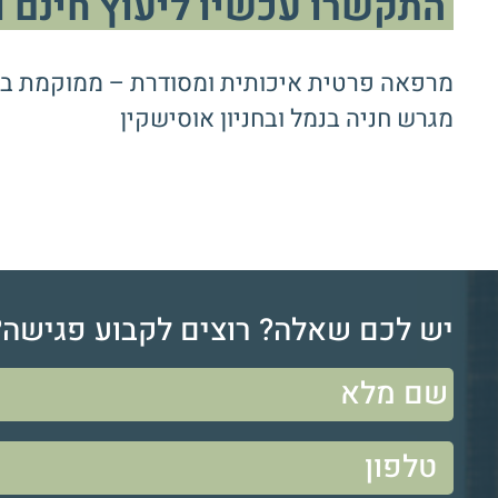
התקשרו עכשיו ליעוץ חינם ותיאום טי
מרפאה פרטית איכותית ומסודרת – ממוקמת ברחוב זכריה 24 ק"ק (בצפו
מגרש חניה בנמל ובחניון אוסישקין
יש לכם שאלה? רוצים לקבוע פגישה?