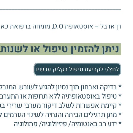
_________________________________________
רן ארבל – אוסטאופת D.O, מומחה ברפואת כאב ושיקום אורטופדי – נסיון של אלפי מטופלים.
ניתן להזמין טיפול או לשנות 
לחץ/י לקביעת טיפול בקליק עכשיו
* בדיקה ואבחון תוך נסיון להגיע לשורש המגבל
* טיפול באוסטאופתיה ללא תרופות או התערבו
* קיימת אפשרות לשלב דיקור מערבי שרירי בט
* מתן תרגילים הביתה והנחיה לשינוי הגורמים 
* ידע רב באנטומיה/ פיזיולוגיה/ פתולוגיה