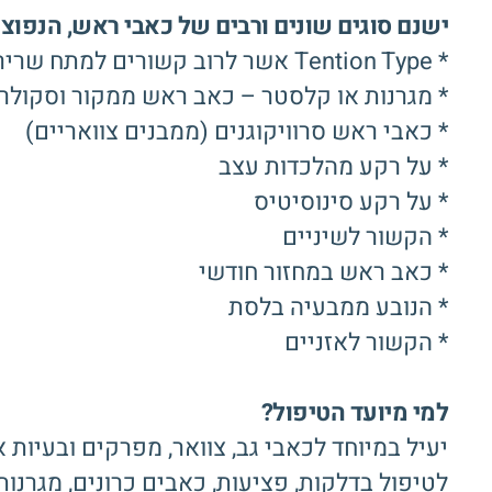
ישנם סוגים שונים ורבים של כאבי ראש, הנפוצים
* Tention Type אשר לרוב קשורים למתח שרירי ולמתח נפשי (90% מכאבי הראש)
* מגרנות או קלסטר – כאב ראש ממקור וסקולרי
* כאבי ראש סרוויקוגנים (ממבנים צוואריים)
* על רקע מהלכדות עצב
* על רקע סינוסיטיס
* הקשור לשיניים
* כאב ראש במחזור חודשי
* הנובע ממבעיה בלסת
* הקשור לאזניים
למי מיועד הטיפול?
יעיל במיוחד לכאבי גב, צוואר, מפרקים ובעיות 
לטיפול בדלקות, פציעות, כאבים כרונים, מגרנות,