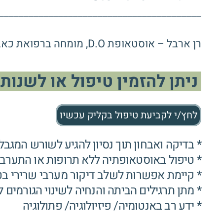
_________________________________________
רן ארבל – אוסטאופת D.O, מומחה ברפואת כאב ושיקום אורטופדי – נסיון של אלפי מטופלים.
ניתן להזמין טיפול או לשנות 
לחץ/י לקביעת טיפול בקליק עכשיו
* בדיקה ואבחון תוך נסיון להגיע לשורש המגבל
* טיפול באוסטאופתיה ללא תרופות או התערבו
* קיימת אפשרות לשלב דיקור מערבי שרירי בט
* מתן תרגילים הביתה והנחיה לשינוי הגורמים 
* ידע רב באנטומיה/ פיזיולוגיה/ פתולוגיה