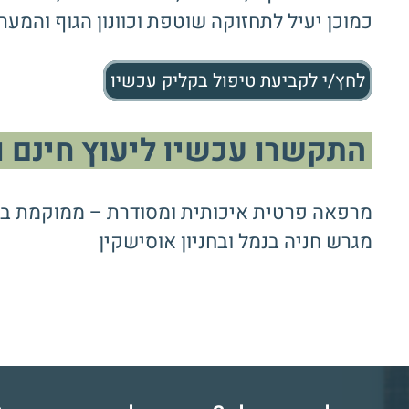
כמוכן יעיל לתחזוקה שוטפת וכוונון הגוף והמער
לחץ/י לקביעת טיפול בקליק עכשיו
התקשרו עכשיו ליעוץ חינם ותיאום טי
מרפאה פרטית איכותית ומסודרת – ממוקמת ברחוב זכריה 24 ק"ק (בצפו
מגרש חניה בנמל ובחניון אוסישקין