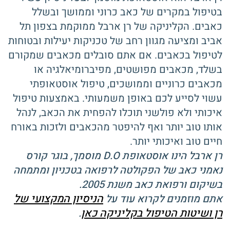
בטיפול במקרים של כאב כרוני וממושך ובשלל
כאבים. הקליניקה של רן ארבל ממוקמת בצפון תל
אביב ומציעה מגוון רחב של טכניקות יעילות ובטוחות
לטיפול בכאבים. אם אתם סובלים מכאבים שמקורם
בשלד, מכאבים מפושטים, מפיברומיאלגיה או
מכאבים כרוניים וממושכים, טיפול אוסטאופתי
עשוי לסייע לכם באופן משמעותי. באמצעות טיפול
איכותי ולא פולשני תוכלו להפחית את הכאב, לנהל
אותו טוב יותר ואף להיפטר מהכאבים ולזכות באורח
חיים טוב ואיכותי יותר.
רן ארבל הינו אוסטאופת D.O מוסמך, בוגר קורס
נאמני כאב של הפקולטה לרפואה בטכניון ומתמחה
בשיקום ורפואת כאב משנת 2005.
הניסיון המקצועי של
אתם מוזמנים לקרוא עוד על
רן ושיטות הטיפול בקליניקה כאן
.