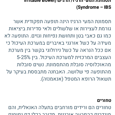
תסמונת המעי הרגיז/ הרגיש (Irritable Bowel
Syndrome – IBS)
תסמונת המעי הרגיז הינה תופעה תפקודית אשר
גורמת לעצירות או שלשולים ולאי סדירות ביציאות
כמו גם כאבי בטן ותחושת נפיחות וגזים. התופעה לא
מעידה על כשל אורגני באיברים במערכת העיכול כי
אם ככל הנראה על כשל נירולוגי בקשר בין מערכת
העצבים המרכזית למערכת העיכול. בין 5-25%
מהאוכלוסיה סובלת מהתסמונת. נשים סובלות
מהתופעה פי שלושה. האבחנה מתבססת בעיקר על
תשאול הרופא המטפל (אנאמנזה).
טחורים
טחורים הם ורידים מורחבים בתעלה האנאלית, והם
מוגדרים כהפרעה אורגנית. מדובר בכלי דם נפוחים