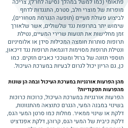
פתאומי (כמו למשל במהלך נסיעה לחו"ל), צריכה
מופרזת של מוצרי חלב, סטרס, התנגדות לדחף
לביצוע פעולת מעיים (תופעה הנגרמת מטחורים),
שימוש יתר בתרופות נגד שלשולים, אשר שלאורך
זמן מחלישות את תנועות שרירי המעיים, נטילת
תרופות סותרות חומצה המכילות סידן או אלומיניום
ונטילת תרופות מסוימות דוגמאת תרופות נגד דיכאון,
תוספי תזונה של ברזל ומשככי כאבים חזקים. כמו
כן, גם הריון יכול לגרום לבעיות במערכת העיכול.
מהן הפרעות אורגניות במערכת העיכול ובמה הן שונות
מהפרעות תפקודיות?
הפרעות אורגניות במערכת העיכול, כרוכות כרוכות
בשינוי במבנה המעי, הנגרם כתוצאה מהתנוונות,
דלקת או שינוי ממאיר. מחלות כמו סרטן המעי הגס,
דלקת כיבית של המעי הגס, קרוהן, דלקת אפנדציט