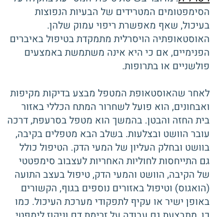
הסימפטומים המטרידים של הבעיות הנפוצות
בעיכול, שאף מאפשרת ריפוי עמוק שלהן.
האוסטאופתיה הויסרלית מתמקדת בטיפול באיברים
הפנימיים, אם כי היא אינה משתמשת באמצעים
פולשניים או בתרופות.
לאחר שהאוסטאופת המטפל מבצע בדיקות מקיפות
ואבחונים, הוא פועל לשחרור המתח הכללי באזור
בית החזה והבטן. בהמשך הוא מטפל בסרעפת, דרכה
עובר הוושט ובצלעות. בשלב הבא מטפלים בקיבה,
בוושט ובחלק העליון של המעי הדק. הטיפול כולל
גם התייחסות לחוליות האחריות לעצבוב סימפטטי
של הקיבה, הוושט והמעי הדק, טיפול בעצב התועה
(הואגוס) וטיפול באזורים נוספים בגוף, הקשורים
באופן ישיר או עקיף לתפקודי מערכת העיכול. כמו
כן, מתבצעת גם עבודה על זרימת דם וניקוז לימפטי