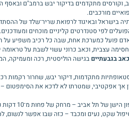
ב, וקורסים מתקדמים בדיקור יבש ברמב"ם ובאסף ה
פואיים מורכבים.
פתיה בישראל ובאיגוד לרפואת שריר־שלד של ההסתד
עלים לפי סטנדרטים קליניים מוכחים ומעודכנים.
דם פועל כמערכת אחת, שבה כל רכיב משפיע על הא
 מחסימה עצבית, וכאב כרוני עשוי לשבת על טראומה
כאב בגבעתיים
בגישה הוליסטית, רכה ומעמיקה, ה
סטאופתיות מתקדמות, דיקור יבש, שחרור רקמות רכו
דין אך אפקטיבי, שמטרתו לא לדכא את הסימפטום –
הקליניקה של רן ממוקמת ברחוב 
ול שקט, נעים ומכבד – כזה שבו אפשר לנשום, להי