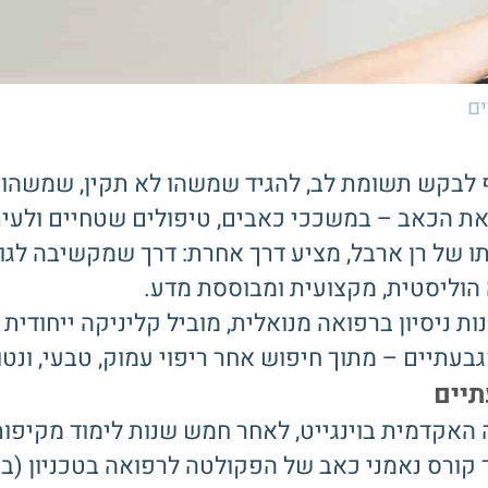
ים
ף לבקש תשומת לב, להגיד שמשהו לא תקין, שמשהו עמ
 את הכאב – במשככי כאבים, טיפולים שטחיים ולעי
תו של רן ארבל, מציע דרך אחרת: דרך שמקשיבה לג
הוליסטית, מקצועית ומבוססת מדע.
רבל, אוסטאופת מוסמך עם למעלה מ־20 שנות ניסיון ברפואה מנואלית, מוביל קליני
עתיים – מתוך חיפוש אחר ריפוי עמוק, טבעי, ונטול
תיים
ופתיה מהמכללה האקדמית בוינגייט, לאחר חמש שנות לימוד מק
קורס נאמני כאב של הפקולטה לרפואה בטכניון (בי