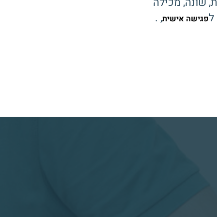
 שונה, מכילה
ל
, .
פגישה אישית