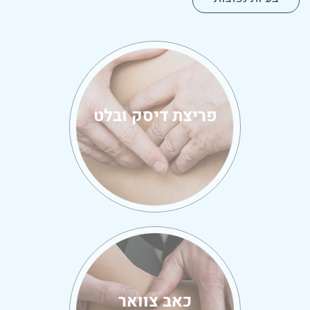
פריצת דיסק ובלט
כאב צוואר