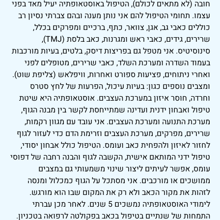
חובה (לא מתאים לכולם), הטיפול באוסטאופתיה יעיל מאד בפני
עצמו. תחומי הטיפול להם אני נותן מענה ובהם צברתי נסיון רב
כוללים כאבי גב, אגן, צוואר, כתף, ברכיים ומפרקים בכלל,
שרירים, גידים, כאבי ראש ומגרנות, כאב בלסת (TMJ),
סינוסיטיס. אני מטפל גם בפריצות דיסק, בלטים, בעיות מורכבות
בעמוד השדרה ומערכת השלד, כאבי שרירים, מטופלים לפני
ואחרי ניתוחים, פציעות ספורט ואחרות, וויפלאש (צליפת שוט).
ומצבים נוספים כגון: בעיות עיכול, הפרעות של לחץ סטרס
וחרדה, חוסר איזון במערכת העצבים. אוסטאופתיה היא שיטת
טיפול ואבחון ידנית ועדינה שמתייחסת לקשר בין מבנה הגוף,
מערכת התנועה ומערכת העצבים. אני עובד עם מגוון רקמות,
שרירים, מפרקים, מערכת העצבים וזרימת הדם כדי לעזור לגוף
לחזור לאיזון ולהפחית כאב ועומס. הטיפול כולל אבחון יסודי,
טיפול ידני המותאם אישית, הקשבה לגוף והבנה רחבה של דפוסי
עומס, אפשר לעיתים ליצור שינוי משמעותי גם במצבים
ממושכים או מורכבים. אני מסתכל על הגוף כמכלול ומנסה
לזהות את מקור הכאב ולא רק את המקום שבו הוא מורגש.
לימודי האוסטאופתיה נמשכים 5 שנים. לאחר מכן עברתי
התמחות של שנתיים בטיפול בכאב בפקולטה לרפואה בטכניון.