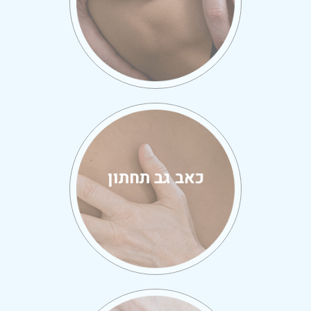
כאב גב תחתון