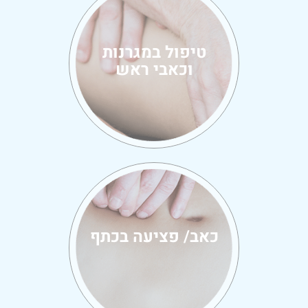
טיפול במגרנות
וכאבי ראש
כאב/ פציעה בכתף