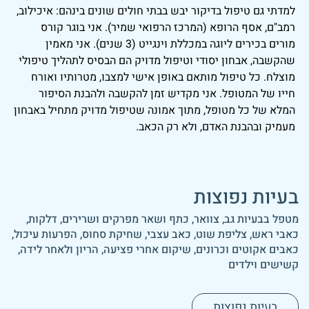
למדתי גם טיפול בדיקור יבש בבתי חולים שונים בינהם: איכילוב,
רמב"ם, אסף הרופא (המרכז הרפואי שמיר). אני בוגר קורס
מורים בכירים ליוגה במכללת וינגייט (3 שנים). אני מאמין
שהקשבה, אבחון יסודי וטיפול מדויק הם הבסיס לתהליך טיפולי
מוצלח. כל טיפול מותאם באופן אישי למצבו, מטרותיו ואורח
חייו של המטופל. אני מקדיש זמן להקשבה ולהבנת הסיפור
המלא של כל מטופל, מתוך אמונה שטיפול מדויק מתחיל באבחון
מעמיק ובהבנת האדם, ולא רק הכאב.
בעיות נפוצות
מטפל בבעיות גב, צוואר, כתף ושאר מפרקים ושרירים, דלקות,
כאבי ראש, צליפת שוט, כאב עצבי, שחיקת סחוס, הפרעות עיכול,
כאבים אקוטים וכרונים, שיקום אחרי פציעה, הריון ולאחר לידה,
קשישים וילדים
בעיות נפוצות