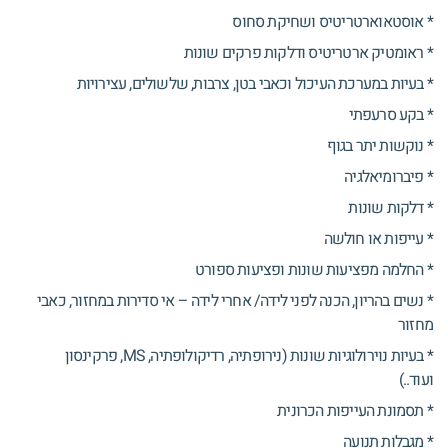
* אוסטאוארטריטיס ושחיקת סחוס
* ראומטיק ארטריטיס ודלקות פרקים שונות
* בעיות במערכת העיכול וכאבי בטן, צרבות, שלשולים, עצירויות
* בקע סרעפתי
* נוקשות יתר בגוף
* פיברומיאלגיה
* דלקות שונות
* עייפות או חולשה
* החלמה מפציעות שונות ופציעות ספורט
* נשים בהריון, הכנה לפני לידה/ אחרי לידה – אי סדירות במחזור, כאבי
מחזור
* בעיות נוירולוגיות שונות (נירופתיה, רדיקולופתיה, MS, פרקינסון
ועוד..)
* תסמונת העייפות הכרונית
* מגבלות תנועה