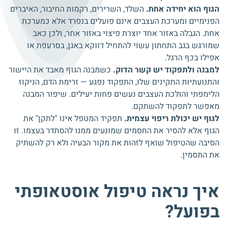
הגוף הוא יחידה אחת.
השלד, השרירים, רקמות החיבור, האיברים
הפנימיים ומערכת העצבים אינם פועלים בנפרד אלא כמערכת
אחת. הגבלה באזור אחד יוצרת פיצוי באזור אחר, ולכן כאב
שמורגש בגב התחתון עשוי להתחיל דווקא באגן, בסרעפת או
אפילו בכף הרגל.
למבנה ולתפקוד יש קשר הדוק.
כשמבנה הגוף מאבד את היישור
והתנועתיות התקינים שלו, התפקוד נפגע — זרימת הדם, הניקוז
הלימפתי והולכת העצבים נעשים פחות יעילים. שיפור המבנה
מאפשר לתפקוד להשתקם.
לגוף יש יכולת ריפוי עצמית.
תפקיד המטפל אינו "לתקן" את
הגוף אלא להסיר את החסמים שמונעים ממנו להסתדר בעצמו. זו
הסיבה שהטיפול שואף לזהות את מקור הבעיה ולא רק להשתיק
את התסמין.
איך נראה טיפול אוסטאופתי
בפועל?