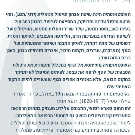
>
בית
מהי אוסטאופתיה
האוסטאופתיה הינה שיטת אבחון וטיפול מנואלית (ידני /מגע). זוהי
שיטת טיפול עדינה ומדויקת, המסייעת לטיפול במגוון רחב של
בעיות כאב, חוסר תנועה, שלד שריר ומחלות נוספות. הטיפול פועל
לשיפור הזרימה במערכות הדם, הלימפה והעצבים, לאיתור והסרת
דפוסים של מתח רקמתי, לאיזון המבנה ושיפור התנועתיות של
הגוף (מפרקים, שרירים, רקמות חיבור, איברים פנימיים בבטן, באגן,
בבית החזה ועוד).
האוסטאופתיה מתייחסת אל הגוף כמכלול ומעוררת את היכולת
הטבעית של הגוף לרפא את עצמו. לעיתים הטיפול לא יתמקד
במקום הכואב, אלא באזורים אחרים בגוף שעשויים להיות המקור
האמיתי שלו.
האוסטאופתיה פותחה בסוף המאה ה19 בארה"ב ע"י דר אנדרו
טיילור סטיל (1828-1917), רופא מנתח.
זהו תחום פארא רפואי, המבוסס על ידע מעמיק בתחום הרפואה
המערבית קונבנציונלית ונושק גם לתחומי הרפואה המשלימה.
לימודי אוסטיאופתיה ומבחן ההסמכה נמשכים 5 שנים וכוללים
הכשרה רפואית בתחומים כמו אנטומיה, פיזיולוגיה, פתולוגיה