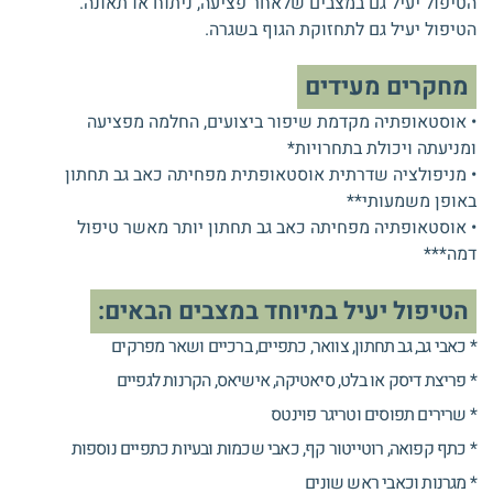
הטיפול יעיל גם במצבים שלאחר פציעה, ניתוח או תאונה.
הטיפול יעיל גם לתחזוקת הגוף בשגרה.
מחקרים מעידים
• אוסטאופתיה מקדמת שיפור ביצועים, החלמה מפציעה
ומניעתה ויכולת בתחרויות*
• מניפולציה שדרתית אוסטאופתית מפחיתה כאב גב תחתון
באופן משמעותי**
• אוסטאופתיה מפחיתה כאב גב תחתון יותר מאשר טיפול
דמה***
הטיפול יעיל במיוחד במצבים הבאים:
* כאבי גב, גב תחתון, צוואר, כתפיים, ברכיים ושאר מפרקים
* פריצת דיסק או בלט, סיאטיקה, אישיאס, הקרנות לגפיים
* שרירים תפוסים וטריגר פוינטס
* כתף קפואה, רוטייטור קף, כאבי שכמות ובעיות כתפיים נוספות
* מגרנות וכאבי ראש שונים