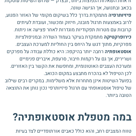
זו אחת השאלות הנפוצות ביותר, ובצדק — שלוש השיטות עוסקות
בכאב ובתנועה, אך הגישה שונה.
פיזיותרפיה
מתמקדת בדרך כלל בשיקום מקומי של האזור הפגוע,
לרוב באמצעות תרגול מובנה, חיזוק ומכשור, ועובדת לעיתים
קרובות עם מטרות תפקודיות מוגדרות לאחר פציעה או ניתוח.
כירופרקטיקה
מתמקדת בעיקר בעמוד השדרה ובמניפולציות
מפרקיות, מתוך דגש על היחס בין החוליות למערכת העצבים.
אוסטאופתיה
רחבה יותר בהיקפה: היא כוללת עבודה על מפרקים
ושרירים, אך גם על רקמות חיבור, סרעפת, איברים פנימיים
ומערכת העצבים האוטונומית, ומחפשת את הקשר בין האזורים.
לכן הטיפול לא בהכרח מתבצע במקום הכואב.
בפועל השיטות אינן מתחרות אלא משלימות. במקרים רבים שילוב
של טיפול אוסטאופתי עם תרגול פיזיותרפי נכון נותן את התוצאה
הטובה ביותר.
במה מטפלת אוסטאופתיה?
טווח המצבים רחב, והוא כולל כאבים אורתופדיים לצד בעיות