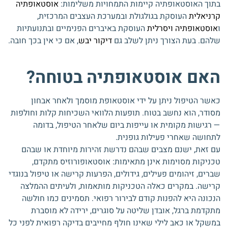
בתוך האוסטאופתיה קיימות התמחויות משלימות:
אוסטאופתיה
קרניאלית
העוסקת בגולגולת ובמערכת העצבים המרכזית,
ו
אוסטאופתיה ויסרלית
העוסקת באיברים הפנימיים ובתנועתיות
שלהם. בעת הצורך ניתן לשלב גם
דיקור יבש
, אם כי אין בכך חובה.
האם אוסטאופתיה בטוחה?
כאשר הטיפול ניתן על ידי אוסטאופת מוסמך ולאחר אבחון
מסודר, הוא נחשב בטוח. תופעות הלוואי השכיחות קלות וחולפות
— רגישות מקומית או עייפות ביום שלאחר הטיפול, בדומה
לתחושה שאחרי פעילות גופנית.
עם זאת, ישנם מצבים שבהם נדרשת זהירות מיוחדת או שבהם
טכניקות מסוימות אינן מתאימות: אוסטאופורוזיס מתקדם,
שברים, זיהומים פעילים, גידולים, הפרעות קרישה או טיפול בנוגדי
קרישה. במקרים כאלה הטכניקות מותאמות, ולעיתים ההמלצה
הנכונה היא להפנות קודם לבירור רפואי. תסמינים כמו חולשה
מתקדמת ברגל, אובדן שליטה על סוגרים, ירידה לא מוסברת
במשקל או כאב לילי שאינו חולף מחייבים בדיקה רפואית לפני כל