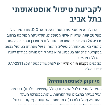
לקביעת טיפול אוסטאופתי
בתל אביב
רן ארבל הוא אוסטאופת מוסמך בעל תואר D.O. עם ניסיון של
מעל 20 שנה, שליווה אלפי מטופלים. הקליניקה ממוקמת ברחוב
זכריה 24 בתל אביב ומשרתת מטופלים מגוש דן והסביבה. לאחר
לימודי האוסטאופתיה השלים התמחות של שנתיים בטיפול בכאב
בפקולטה לרפואה בטכניון, והוא בוגר קורס מורים בכירים ליוגה
במכללת וינגייט.
מוזמנים
לקבוע תור אונליין
או להתקשר למספר 077-2311268
לכל שאלה.
מי זקוק לאוסטאופתיה?
הטיפול מתאים לכל הגילאים (כולל קשישים וילדים). הטיפול
יעיל בעיקר במצבים של הפרעות שונות במערכת השלד
והתנועה (אולם לא רק), בתופעות כאב שונות (אקוטי וכרוני).