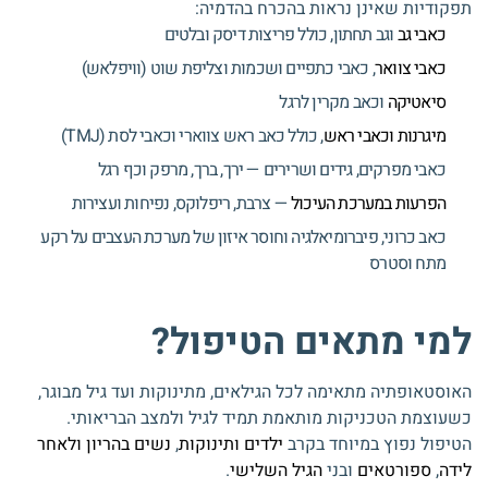
תפקודיות שאינן נראות בהכרח בהדמיה:
כאבי גב
וגב תחתון, כולל פריצות דיסק ובלטים
כאבי צוואר
, כאבי כתפיים ושכמות וצליפת שוט (וויפלאש)
סיאטיקה
וכאב מקרין לרגל
מיגרנות וכאבי ראש
, כולל כאב ראש צווארי וכאבי לסת (TMJ)
כאבי מפרקים, גידים ושרירים — ירך, ברך, מרפק וכף רגל
הפרעות במערכת העיכול
— צרבת, ריפלוקס, נפיחות ועצירות
כאב כרוני, פיברומיאלגיה וחוסר איזון של מערכת העצבים על רקע
מתח וסטרס
למי מתאים הטיפול?
האוסטאופתיה מתאימה לכל הגילאים, מתינוקות ועד גיל מבוגר,
כשעוצמת הטכניקות מותאמת תמיד לגיל ולמצב הבריאותי.
הטיפול נפוץ במיוחד בקרב
ילדים ותינוקות
,
נשים בהריון ולאחר
לידה
,
ספורטאים
ובני
הגיל השלישי
.