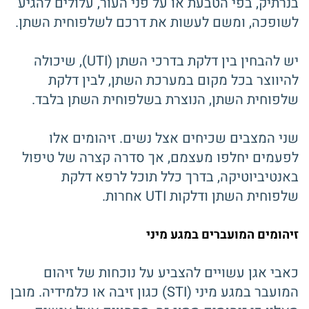
בנרתיק, בפי הטבעת או על פני העור, עלולים להגיע
לשופכה, ומשם לעשות את דרכם לשלפוחית ​​השתן.
יש להבחין בין דלקת בדרכי השתן (UTI), שיכולה
להיווצר בכל מקום במערכת השתן, לבין דלקת
שלפוחית ​​השתן, הנוצרת בשלפוחית ​​השתן בלבד.
שני המצבים שכיחים אצל נשים. זיהומים אלו
לפעמים יחלפו מעצמם, אך סדרה קצרה של טיפול
באנטיביוטיקה, בדרך כלל תוכל לרפא דלקת
שלפוחית ​​השתן ודלקות UTI אחרות.
זיהומים המועברים במגע מיני
כאבי אגן עשויים להצביע על נוכחות של זיהום
המועבר במגע מיני (STI) כגון זיבה או כלמידיה. מובן