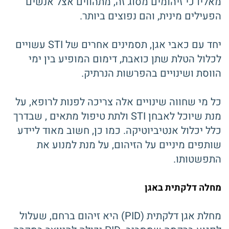
מאליו כי זיהומים מסוג זה, מתהווים אצל אנשים
הפעילים מינית, והם נפוצים ביותר.
יחד עם כאבי אגן, תסמינים אחרים של STI עשויים
לכלול הטלת שתן כואבת, דימום המופיע בין ימי
הווסת ושינויים בהפרשות הנרתיק.
כל מי שחווה שינויים אלה צריכה לפנות לרופא, על
מנת שיוכל לאבחן STI ולתת טיפול מתאים , שבדרך
כלל יכלול אנטיביוטיקה. כמו כן, חשוב מאוד ליידע
שותפים מיניים על הזיהום, על מנת למנוע את
התפשטותו.
מחלה דלקתית באגן
מחלת אגן דלקתית (PID) היא זיהום ברחם, שעלול