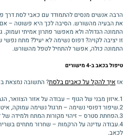
הרבה אנשים מנסים להתמודד עם כאבי לסת דרך פתרו
את הבעיה מהשורש. הסיבה לכך היא פשוטה – אם 
התמונה הגדולה ולא מאפשר פתרון אמיתי ועמוק. ג
זו יציבה לקויה? דפוס נשימה לא יעיל? מתח נפשי
התמונה כולה, אפשר להתחיל לטפל מהשורש.
טיפול בכאב ב-4 מישורים
איך להקל על כאבים בלסת
אז
? התשובה נמצאת בשי
1.איזון מבני של הגוף – עבודה על אזור הצוואר, הגב העליון והגולגולת כדי להפחית עומסים שמקרינים ללסת.
2.שיפור דפוסי נשימה – תרגול נשימה עמוקה, איטית ומודעת שמרגיעה את מערכת העצבים.
3.הפחתת סטרס – זיהוי מקורות המתח ולמידה של דרכים לשחרורו.
4.עבודה עדינה על הרקמות – שחרור מתחים בשריר
לכאב.