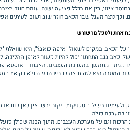
הקל, לפעמים אפילו באופן משמעותי, אבל לרוב לא משנה
סר איזון, בין אם בגלל פציעה ישנה, עומס חוזר, יציב
 וכך נוצר מעגל שבו הכאב חוזר שוב ושוב, לעיתים אפיל
כת אחת ולטפל מהשורש
על הכאב. במקום לשאול "איפה כואב?", היא שואלת "למ
 כאב בגב התחתון יכול להיות קשור לאופן ההליכה, לא
ה או ממתח מתמשך במערכת העצבים. האבחון האוסטאופת
כאשר המטרה היא לזהות את שורש הבעיה ולא רק את המ
 ולעיתים בשילוב טכניקות דיקור יבש. אין כאן כוח או 
ן למערכת כולה.
כות וגם על מערכת העצבים, מתוך הבנה שכולן פועלות י
הטיפול הוא בכך שהוא לא "כופה" שינוי על הגוף, אלא 