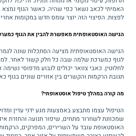
תרופות, עיסוי מקומי או מנוחה זמנית. זה יכול ל
האמיתי לכאב נשאר כפי שהיה. כאשר הגוף נמצא בחו
לפצות. הפיצוי הזה יוצר עומס חדש במקומות אחרים,
הגישה האוסטאופתית מאפשרת להבין את הגוף כמער
הגישה האוסטאופתית מציעה הסתכלות שונה לגמרי 
לגוף כמערכת שלמה שבה כל חלק קשור לאחר. למשל,
לחלוטין. כאבי צוואר יכולים לנבוע מדפוסי נשימ
תגובת הרקמות והקשרים בין אזורים שונים בגוף 
מה קורה במהלך טיפול אוסטאופתי?
הטיפול עצמו מתבצע באמצעות מגע ידני עדין ומדויק
שמכוונת לשחרור מתחים, שיפור תנועה והחזרת איזו
האוסטאופת עובד על השרירים, המפרקים, הרקמות הר
להשפיע בצורה משמעותית על אזור אחר. הייחוד של 