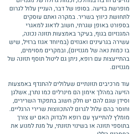
מזיעים הרבה במהלכו, וכמות גדולה של מגנזיום
מופרשת בזיעה. בסופו של דבר, העניין עלול לגרום
לתחושת כיווץ בשריר. במקרה ואתם עוסקים
בספורט באופן שגרתי, חשוב לדאוג למאגרי
המגנזיום בגוף, בעיקר באמצעות תזונה נכונה,
עשירה בגרעינים ואגוזים (במיוחד אגוז ברזיל, שיש
בו כמות נאה של מגנזיום), ובמקרים מסוימים,
בהתייעצות עם רופא, ניתן גם ליטול תוסף תזונה של
מגנזיום.
עוד מרכיבים תזונתיים שעלולים להתנדף באמצעות
הזיעה במהלך אימון הם מינרלים כמו נתרן, אשלגן
וסידן שגם להם יש חלק חשוב בתפקוד השרירים,
וחוסר בהם עלול לגרום להתכווצות שרירי הרגליים.
מומלץ להתייעץ עם רופא ולבדוק האם יש צורך
בתוספי תזונה או בשינוי תזונתי, על מנת למנוע את